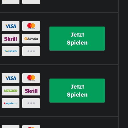
Jetzt
Spielen
Jetzt
Spielen