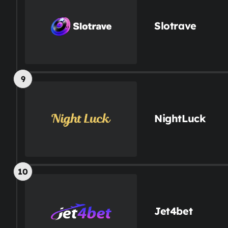
Slotrave
NightLuck
Jet4bet