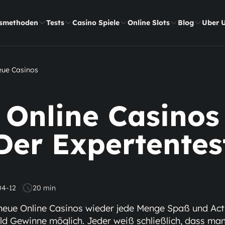
gsmethoden
Tests
Casino Spiele
Online Slots
Blog
Uber 
ue Casinos
Online Casinos
Der Expertentes
04-12
20 min
neue Online Casinos wieder jede Menge Spaß und Act
d Gewinne möglich. Jeder weiß schließlich, dass man