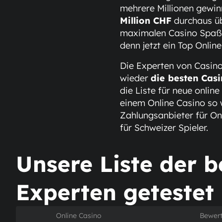
mehrere Millionen gewin
Million CHF
durchaus üb
maximalen Casino Spaß,
denn jetzt ein Top Onlin
Die Experten von Casino
wieder
die besten Casi
die Liste für neue onlin
einem Online Casino so w
Zahlungsanbieter für On
für Schweizer Spieler.
Unsere Liste der 
Experten getestet
Online Casino
Bewer