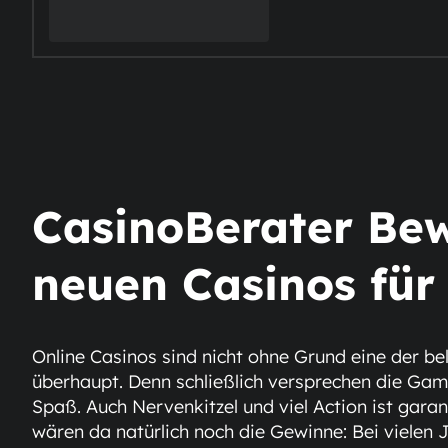
CasinoBerater Bew
neuen Casinos für
Online Casinos sind nicht ohne Grund eine der be
überhaupt. Denn schließlich versprechen die Gam
Spaß. Auch Nervenkitzel und viel Action ist gara
wären da natürlich noch die Gewinne: Bei vielen