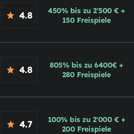
450% bis zu 2'500 € +
4.8
150 Freispiele
805% bis zu 6400€ +
4.8
280 Freispiele
100% bis zu 2'000 € +
4.7
200 Freispiele