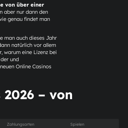
e von über einer
n aber nur dann den
wie genau findet man
ie man auch dieses Jahr
dann natürlich vor allem
r, warum eine Lizenz bei
ider und
 neuen Online Casinos
 2026 – von
Zahlungsarten
Spielen