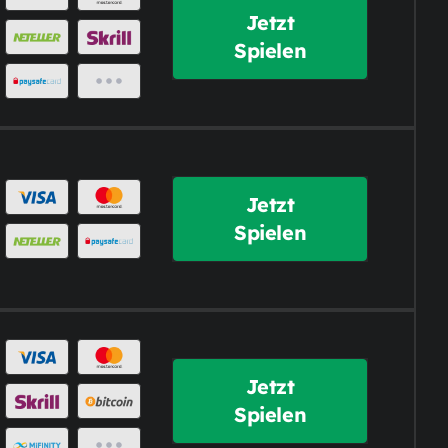
Jetzt
Spielen
Jetzt
Spielen
Jetzt
Spielen