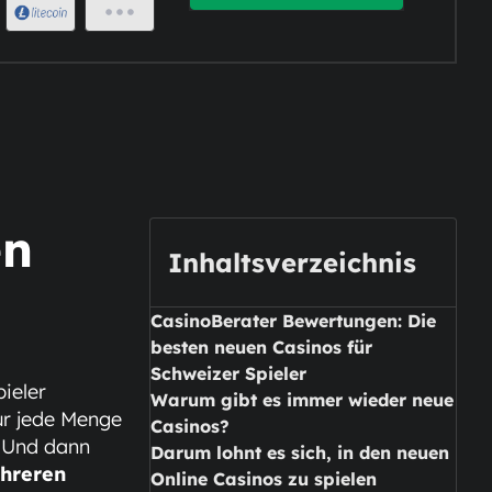
en
Inhaltsverzeichnis
CasinoBerater Bewertungen: Die
besten neuen Casinos für
Schweizer Spieler
ieler
Warum gibt es immer wieder neue
ur jede Menge
Casinos?
 Und dann
Darum lohnt es sich, in den neuen
hreren
Online Casinos zu spielen