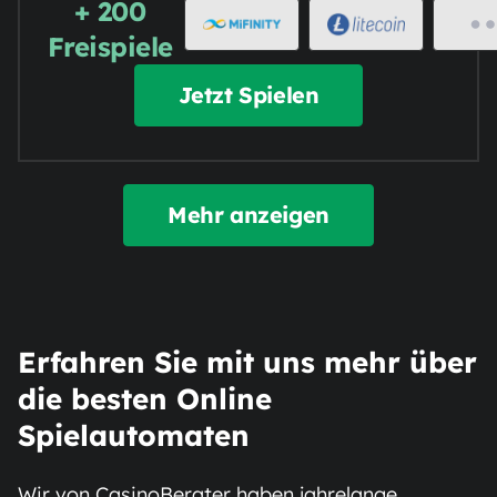
+ 200
Freispiele
Jetzt Spielen
Mehr anzeigen
Erfahren Sie mit uns mehr über
die besten Online
Spielautomaten
Wir von CasinoBerater haben jahrelange