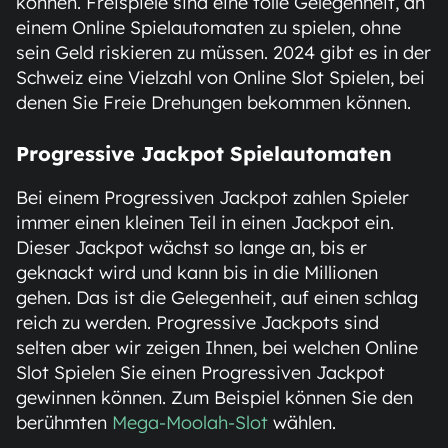
können. Freispiele sind eine tolle Gelegenheit, an
einem Online Spielautomaten zu spielen, ohne
sein Geld riskieren zu müssen. 2024 gibt es in der
Schweiz eine Vielzahl von Online Slot Spielen, bei
denen Sie Freie Drehungen bekommen können.
Progressive Jackpot Spielautomaten
Bei einem Progressiven Jackpot zahlen Spieler
immer einen kleinen Teil in einen Jackpot ein.
Dieser Jackpot wächst so lange an, bis er
geknackt wird und kann bis in die Millionen
gehen. Das ist die Gelegenheit, auf einen schlag
reich zu werden. Progressive Jackpots sind
selten aber wir zeigen Ihnen, bei welchen Online
Slot Spielen Sie einen Progressiven Jackpot
gewinnen können. Zum Beispiel können Sie den
berühmten
Mega-Moolah-Slot
wählen.