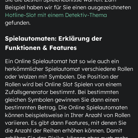
Beispiel haben wir für Sie einen ausgezeichneten
Hotline-Slot mit einem Detektiv-Thema
gefunden.
Spielautomaten: Erklärung der
Funktionen & Features
Ein Online Spielautomat hat so wie auch ein
herkömmlicher Spielautomat verschiedene Rollen
oder Walzen mit Symbolen. Die Position der
Rollen wird bei Online Slot Spielen von einem
Zufallsgenerator bestimmt. Bei bestimmten
gleichen Symbolen gewinnen Sie dann einen
bestimmten Betrag. Die Online Spielautomaten
können beispielsweise in Ihrer Anzahl von Rollen
variieren. Es gibt dann Features, mit denen Sie
die Anzahl der Reihen erhöhen können. Damit