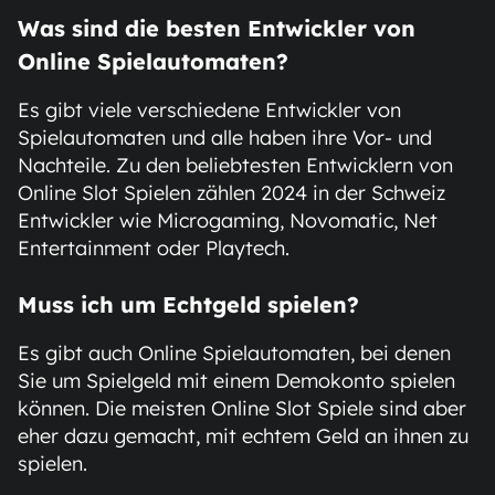
Was sind die besten Entwickler von
Online Spielautomaten?
Es gibt viele verschiedene Entwickler von
Spielautomaten und alle haben ihre Vor- und
Nachteile. Zu den beliebtesten Entwicklern von
Online Slot Spielen zählen 2024 in der Schweiz
Entwickler wie Microgaming, Novomatic, Net
Entertainment oder Playtech.
Muss ich um Echtgeld spielen?
Es gibt auch Online Spielautomaten, bei denen
Sie um Spielgeld mit einem Demokonto spielen
können. Die meisten Online Slot Spiele sind aber
eher dazu gemacht, mit echtem Geld an ihnen zu
spielen.