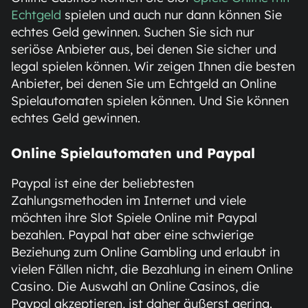
Echtgeld
spielen und auch nur dann können Sie
echtes Geld gewinnen. Suchen Sie sich nur
seriöse Anbieter aus, bei denen Sie sicher und
legal spielen können. Wir zeigen Ihnen die besten
Anbieter, bei denen Sie um Echtgeld an Online
Spielautomaten spielen können. Und Sie können
echtes Geld gewinnen.
Online Spielautomaten und Paypal
Paypal ist eine der beliebtesten
Zahlungsmethoden im Internet und viele
möchten ihre Slot Spiele Online mit Paypal
bezahlen. Paypal hat aber eine schwierige
Beziehung zum Online Gambling und erlaubt in
vielen Fällen nicht, die Bezahlung in einem Online
Casino. Die Auswahl an Online Casinos, die
Paypal akzeptieren, ist daher äußerst gering.