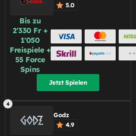
5.0
Bis zu
2'330 Fr +
1'050
Freispiele +
55 Force
Spins
Jetzt Spielen
Godz
4.9