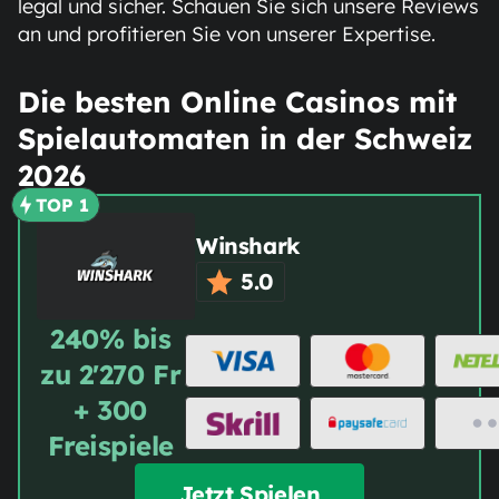
legal und sicher. Schauen Sie sich unsere Reviews
an und profitieren Sie von unserer Expertise.
Die besten Online Casinos mit
Spielautomaten in der Schweiz
2026
Winshark
5.0
240% bis
zu 2'270 Fr
+ 300
Freispiele
Jetzt Spielen