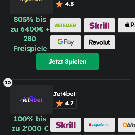
4.8
805% bis
zu 6400€ +
280
Freispiele
Jetzt Spielen
Jet4bet
4.7
100% bis
zu 2'000 €