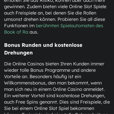
erhöhen Sie das Risiko, können aber auch mehr
gewinnen. Zudem bieten viele Online Slot Spiele
auch Freispiele an, bei denen Sie die Rollen
umsonst drehen können. Probieren Sie all diese
Funktionen im
berühmten Spielautomaten des
Book of Ra
aus.
Bonus Runden und kostenlose
Drehungen
Die Online Casinos bieten Ihren Kunden immer
wieder tolle Bonus Programme und andere
Vorteile an. Besonders häufig ist ein
Willkommensbonus, den man bekommt, wenn
man sich neu in einem Online Casino anmeldet.
Ein weiterer Vorteil sind kostenlose Drehungen,
auch Free Spins genannt. Dies sind Freispiele, die
Sie bei einem Online Slot Spiel bekommen