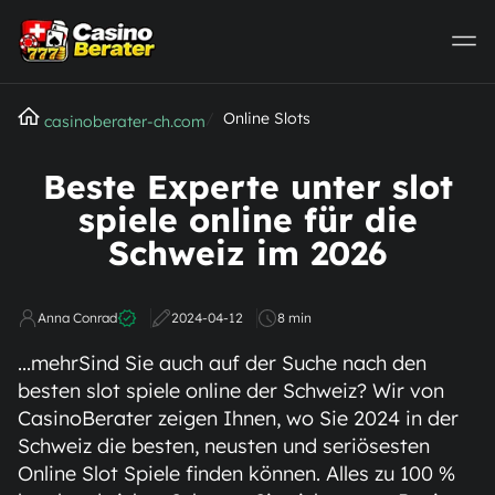
Online Slots
casinoberater-ch.com
Beste Experte unter slot
spiele online für die
Schweiz im 2026
Anna Conrad
2024-04-12
8 min
...mehr
Sind Sie auch auf der Suche nach den
besten slot spiele online der Schweiz? Wir von
CasinoBerater zeigen Ihnen, wo Sie 2024 in der
Schweiz die besten, neusten und seriösesten
Online Slot Spiele finden können. Alles zu 100 %