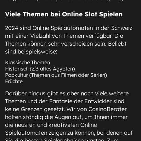
Viele Themen bei Online Slot Spielen
2024 sind Online Spielautomaten in der Schweiz
mit einer Vielzahl von Themen verfügbar. Die
Themen können sehr verscheiden sein. Beliebt
sind beispielsweise:
Klassische Themen
Historisch (z.B altes Ägypten)
Popkultur (Themen aus Filmen oder Serien)
Früchte
Darüber hinaus gibt es aber noch viele weitere
Themen und der Fantasie der Entwickler sind
keine Grenzen gesetzt. Wir von CasinoBerater
halten ständig die Augen auf, um Ihnen immer
die neusten und kreativsten Online
Spielautomaten zeigen zu können, bei denen auf
Sie die besten Spielerlebnisse warten. Zum