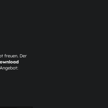
t freuen. Der
 Download
 Angebot: