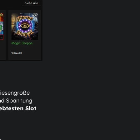
riesengroße
und Spannung
ebtesten Slot