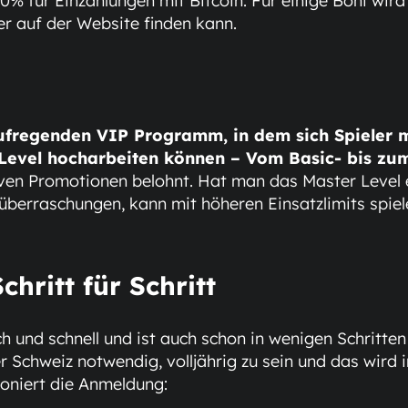
% für Einzahlungen mit Bitcoin. Für einige Boni wird
r auf der Website finden kann.
fregenden VIP Programm, in dem sich Spieler m
 Level hocharbeiten können – Vom Basic- bis zum
iven Promotionen belohnt. Hat man das Master Level e
berraschungen, kann mit höheren Einsatzlimits spiel
hritt für Schritt
h und schnell und ist auch schon in wenigen Schritten
der Schweiz notwendig, volljährig zu sein und das wird 
ioniert die Anmeldung: