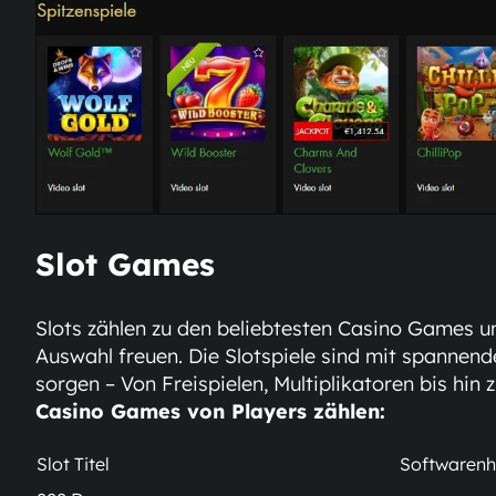
Slot Games
Slots zählen zu den beliebtesten Casino Games u
Auswahl freuen. Die Slotspiele sind mit spannen
sorgen – Von Freispielen, Multiplikatoren bis hin 
Casino Games von Players zählen:
Slot Titel
Softwarenhe