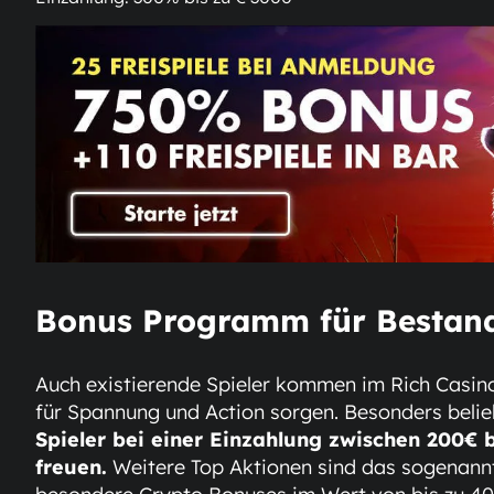
Bonus Programm für Bestan
Auch existierende Spieler kommen im Rich Casino 
für Spannung und Action sorgen. Besonders belieb
Spieler bei einer Einzahlung zwischen 200€
freuen.
Weitere Top Aktionen sind das sogenannt