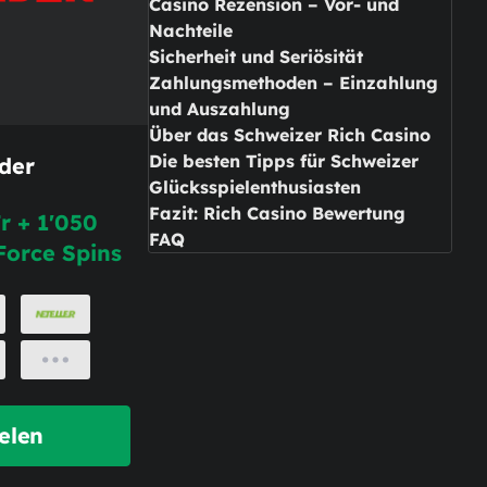
Casino Rezension – Vor- und
Nachteile
Sicherheit und Seriösität
Zahlungsmethoden – Einzahlung
und Auszahlung
Über das Schweizer Rich Casino
Die besten Tipps für Schweizer
der
Glücksspielenthusiasten
Fazit: Rich Casino Bewertung
Fr + 1'050
FAQ
 Force Spins
ielen