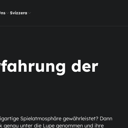
Uns
Svizzera
rfahrung der
nzigartige Spielatmosphäre gewährleistet? Dann
bank genau unter die Lupe genommen und ihre