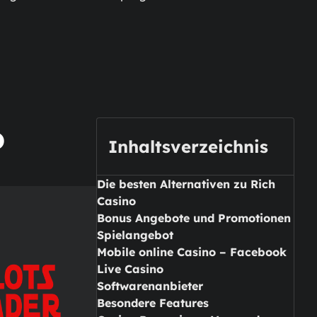
o
Inhaltsverzeichnis
Die besten Alternativen zu Rich
Casino
Bonus Angebote und Promotionen
Spielangebot
Mobile online Casino – Facebook
Live Casino
Softwarenanbieter
Besondere Features